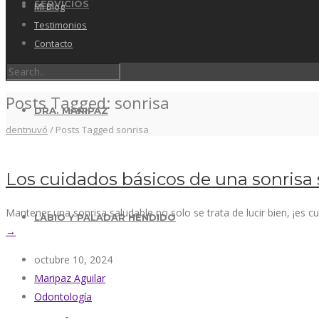
SERVICIOS
Mi Blog
Testimonios
Contacto
Posts Tagged: sonrisa
DRA. MARIPAZ
dentnuvó
/
Posts Tagged sonrisa
Los cuidados básicos de una sonrisa
Mantener una sonrisa saludable no solo se trata de lucir bien, ¡es 
LABIO Y PALADAR HENDIDO
→
octubre 10, 2024
Maripaz Aguilar
Odontología