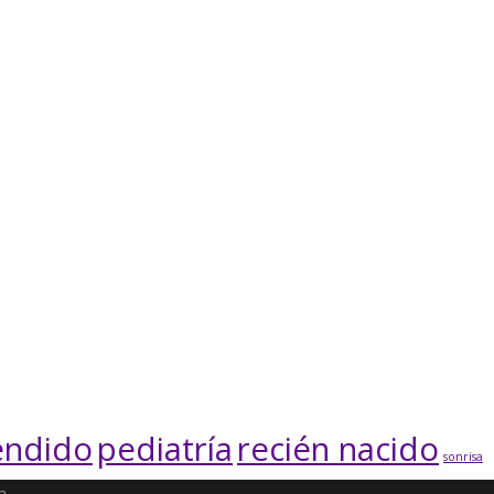
endido
pediatría
recién nacido
sonrisa
a
.