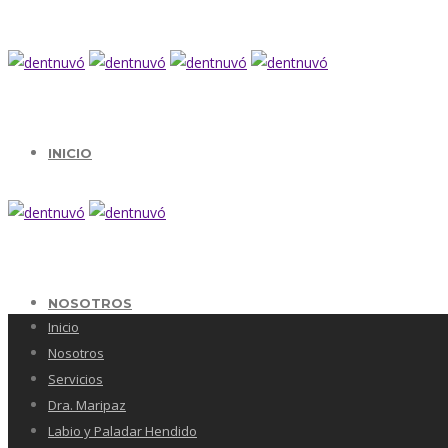
INICIO
NOSOTROS
Inicio
Nosotros
Servicios
Dra. Maripaz
Labio y Paladar Hendido