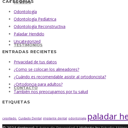
CATEGORÍAS
MI BLOG
Odontología
Odontología Pedíatrica
Odontología Reconstructiva
Paladar Hendido
Uncategorized
TESTIMONIOS
ENTRADAS RECIENTES
Privacidad de tus datos
¿Como se colocan los alineadores?
¿Cuándo es recomendable asistir al ortodoncista?
¿Ortodoncia para adultos?
CONTACTO
También nos preocupamos por tu salud
ETIQUETAS
paladar h
cepillado.
Cuidado Dental
implante dental
odontología
© 2024 dentnuvó |
Aviso de Privacidad
| Website by
Estudio Métric