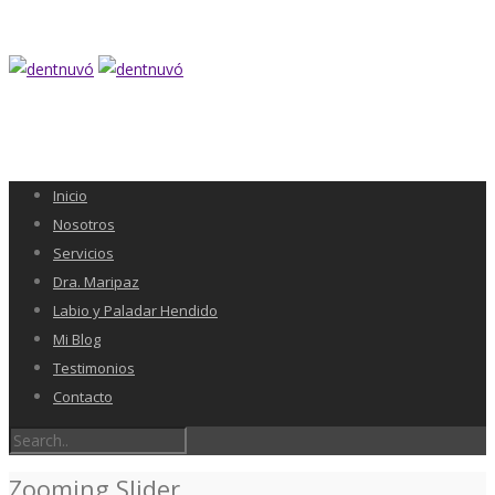
Inicio
Nosotros
Servicios
Dra. Maripaz
Labio y Paladar Hendido
Mi Blog
Testimonios
Contacto
Zooming Slider