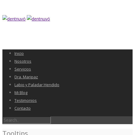
Inicio
Nosotros
Servicios
Dra. Maripaz
Labio y Paladar Hendido
Mi Blog
Testimonios
Contacto
Tooltips