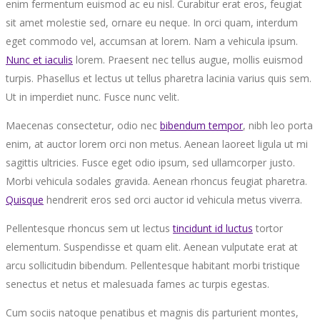
enim fermentum euismod ac eu nisl. Curabitur erat eros, feugiat
sit amet molestie sed, ornare eu neque. In orci quam, interdum
eget commodo vel, accumsan at lorem. Nam a vehicula ipsum.
Nunc et iaculis
lorem. Praesent nec tellus augue, mollis euismod
turpis. Phasellus et lectus ut tellus pharetra lacinia varius quis sem.
Ut in imperdiet nunc. Fusce nunc velit.
Maecenas consectetur, odio nec
bibendum tempor
, nibh leo porta
enim, at auctor lorem orci non metus. Aenean laoreet ligula ut mi
sagittis ultricies. Fusce eget odio ipsum, sed ullamcorper justo.
Morbi vehicula sodales gravida. Aenean rhoncus feugiat pharetra.
Quisque
hendrerit eros sed orci auctor id vehicula metus viverra.
Pellentesque rhoncus sem ut lectus
tincidunt id luctus
tortor
elementum. Suspendisse et quam elit. Aenean vulputate erat at
arcu sollicitudin bibendum. Pellentesque habitant morbi tristique
senectus et netus et malesuada fames ac turpis egestas.
Cum sociis natoque penatibus et magnis dis parturient montes,