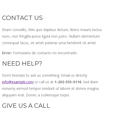
CONTACT US
Etiam convallis, felis quis dapibus dictum, libero mauris luctus
nunc, non fringilla purus ligula non justo. Nullam elementum
consequat lacus, sit amet pulvinar urna hendrerit sit amet.
Error:
Formulario de contacto no encontrado.
NEED HELP?
Don’t hestiate to ask us something. Email us directly
info@example.com
or call us at
1-202-555-0116
. Sed diam
nonumy eirmod tempor invidunt ut labore et dolore magna
aliquyam erat. Donec a scelerisque turpis.
GIVE US A CALL