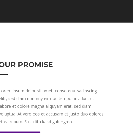
OUR PROMISE
Lorem ipsum dolor sit amet, consetetur sadipscing
elitr, sed diam nonumy eirmod tempor invidunt ut
labore et dolore magna aliquyam erat, sed diam
voluptua. At vero eos et accusam et justo duo dolores
et ea rebum. Stet clita kasd gubergren.