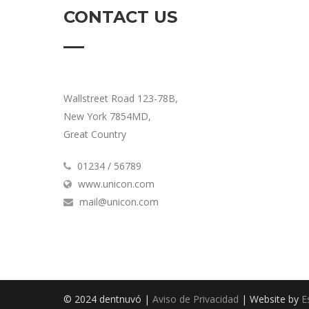
CONTACT US
Wallstreet Road 123-78B,
New York 7854MD,
Great Country
01234 / 56789
www.unicon.com
mail@unicon.com
© 2024 dentnuvó |
Aviso de Privacidad
| Website by
E