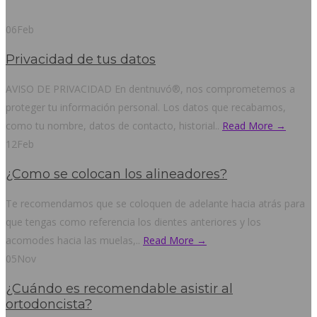
06
Feb
Privacidad de tus datos
AVISO DE PRIVACIDAD En dentnuvó®, nos comprometemos a
proteger tu información personal. Los datos que recabamos,
como tu nombre, datos de contacto, historial..
Read More →
12
Feb
¿Como se colocan los alineadores?
Te recomendamos que se coloquen de adelante hacia atrás para
que tengas como referencia los dientes anteriores y los
acomodes hacia las muelas,..
Read More →
05
Nov
¿Cuándo es recomendable asistir al
ortodoncista?