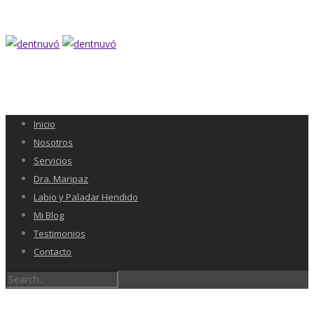
Inicio
Nosotros
Servicios
Dra. Maripaz
Labio y Paladar Hendido
Mi Blog
Testimonios
Contacto