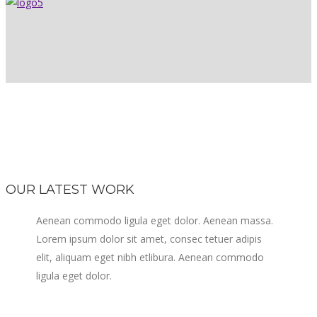
OUR LATEST WORK
Aenean commodo ligula eget dolor. Aenean massa.
Lorem ipsum dolor sit amet, consec tetuer adipis
elit, aliquam eget nibh etlibura. Aenean commodo
ligula eget dolor.