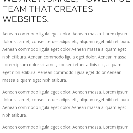
TEAM THAT CREATES
WEBSITES.
Aenean commodo ligula eget dolor. Aenean massa. Lorem ipsum
dolor sit amet, consec tetuer adipis elit, aliquam eget nibh etlibura.
Aenean commodo ligula eget dolor Aenean massa aliquam eget
nibh etlibura. Aenean commodo ligula eget dolor. Aenean massa.
Lorem ipsum dolor sit amet, consec tetuer adipis elit, aliquam
eget nibh etlibura. Aenean commodo ligula eget dolor Aenean
massa aliquam eget nibh etlibura.
Aenean commodo ligula eget dolor. Aenean massa. Lorem ipsum
dolor sit amet, consec tetuer adipis elit, aliquam eget nibh etlibura.
Aenean commodo ligula eget dolor Aenean massa aliquam eget
nibh etlibura.
Aenean commodo ligula eget dolor. Aenean massa. Lorem ipsum