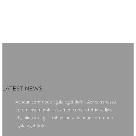
LATEST NEWS
Aenean commodo ligula eget dolor. Aenean massa.
Lorem ipsum dolor sit amet, consec tetuer adipis
elit, aliquam eget nibh etlibura. Aenean commodo
ligula eget dolor.