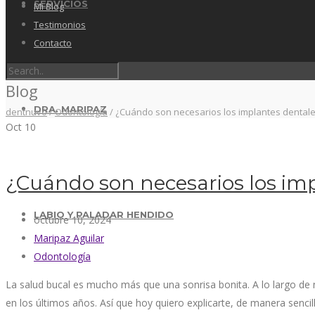
SERVICIOS
Mi Blog
Testimonios
Contacto
Blog
DRA. MARIPAZ
dentnuvó
/
Odontología
/
¿Cuándo son necesarios los implantes dental
Oct
10
¿Cuándo son necesarios los im
LABIO Y PALADAR HENDIDO
octubre 10, 2024
Maripaz Aguilar
Odontología
La salud bucal es mucho más que una sonrisa bonita. A lo largo d
en los últimos años. Así que hoy quiero explicarte, de manera senci