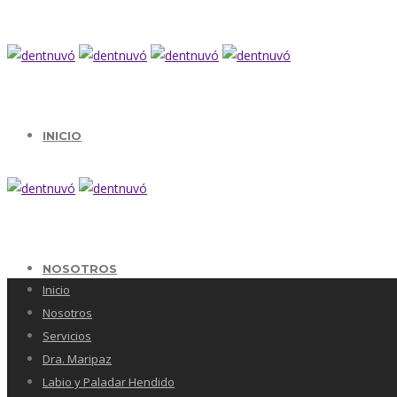
INICIO
NOSOTROS
Inicio
Nosotros
Servicios
Dra. Maripaz
Labio y Paladar Hendido